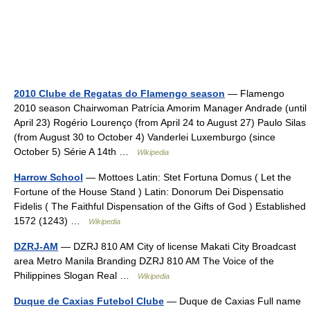
2010 Clube de Regatas do Flamengo season
— Flamengo
2010 season Chairwoman Patrícia Amorim Manager Andrade (until
April 23) Rogério Lourenço (from April 24 to August 27) Paulo Silas
(from August 30 to October 4) Vanderlei Luxemburgo (since
October 5) Série A 14th …
Wikipedia
Harrow School
— Mottoes Latin: Stet Fortuna Domus ( Let the
Fortune of the House Stand ) Latin: Donorum Dei Dispensatio
Fidelis ( The Faithful Dispensation of the Gifts of God ) Established
1572 (1243) …
Wikipedia
DZRJ-AM
— DZRJ 810 AM City of license Makati City Broadcast
area Metro Manila Branding DZRJ 810 AM The Voice of the
Philippines Slogan Real …
Wikipedia
Duque de Caxias Futebol Clube
— Duque de Caxias Full name