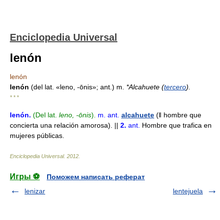
Enciclopedia Universal
lenón
lenón
lenón
(del lat. «leno, -ōnis»; ant.) m.
*Alcahuete (
tercero
).
* * *
lenón
.
(Del lat.
leno, -ōnis
).
m.
ant.
alcahuete
(ǁ hombre que
concierta una relación amorosa). ||
2.
ant.
Hombre que trafica en
mujeres públicas.
Enciclopedia Universal
.
2012
.
Игры ⚽
Поможем написать реферат
lenizar
lentejuela