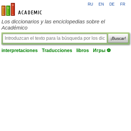
RU
EN
DE
FR
es-academic.com
Los diccionarios y las enciclopedias sobre el
Académico
¡Buscar!
interpretaciones
Traducciones
libros
Игры ⚽