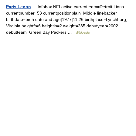
Paris Lenon
— Infobox NFLactive currentteam=Detroit Lions
currentnumber=53 currentpositionplain=Middle linebacker
birthdate=birth date and age|1977|11|26 birthplace=Lynchburg,
Virginia heightft=6 heightin=2 weight=235 debutyear=2002
debutteam=Green Bay Packers …
Wikipedia