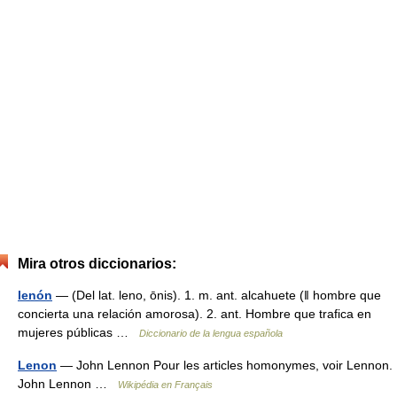
Mira otros diccionarios:
lenón
— (Del lat. leno, ōnis). 1. m. ant. alcahuete (ǁ hombre que
concierta una relación amorosa). 2. ant. Hombre que trafica en
mujeres públicas …
Diccionario de la lengua española
Lenon
— John Lennon Pour les articles homonymes, voir Lennon.
John Lennon …
Wikipédia en Français